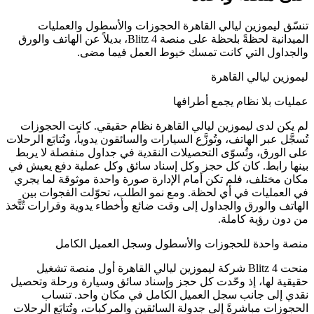
تنسّق ليموزين ليالي القاهرة الحجوزات والأسطول والعمليات
الميدانية لحظةً بلحظة على منصة Blitz 4، بديلاً عن الهاتف والورق
والجداول التي كانت تمسك خيوط العمل فيما مضى.
ليموزين ليالي القاهرة
عمليات بلا نظام يجمع أطرافها
لم يكن لدى ليموزين ليالي القاهرة نظام حقيقي. كانت الحجوزات
تُسجَّل عبر الهاتف، وتُوزَّع السيارات والسائقون يدوياً، وتُتابَع الرحلات
على الورق، وتُسوّى التحصيلات النقدية في جداول منفصلة لا يربط
بينها رابط. كان كل حجز وكل إسناد سائق وكل عملية دفع يعيش في
مكان مختلف، فلم تكن أمام الإدارة صورة واحدة موثوقة لما يجري
في العمليات في أي لحظة. ومع نمو الطلب، تحوّلت الفجوات بين
الهاتف والورق والجداول إلى وقت ضائع وأخطاء يدوية وقرارات تُتَّخذ
من دون رؤية كاملة.
منصة واحدة للحجوزات والأسطول وسجل العميل الكامل
منحت Blitz 4 شركة ليموزين ليالي القاهرة أول منصة تشغيل
حقيقية لها، إذ وحّدت كل حجز وإسناد سائق وسيارة ورحلة وتحصيل
نقدي إلى جانب سجل العميل الكامل في مكان واحد. تنساب
الحجوزات مباشرةً إلى جدولة السائقين والمركبات، وتُتابَع الرحلات