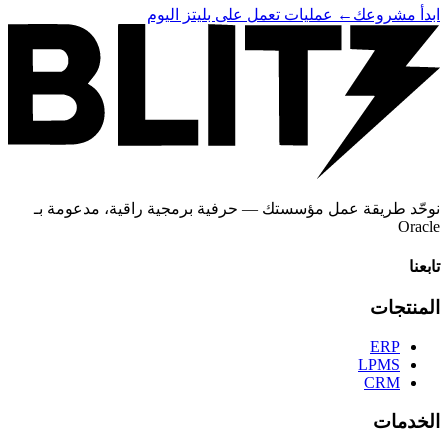
ابدأ مشروعك
←
عمليات تعمل على بليتز اليوم
نوحّد طريقة عمل مؤسستك — حرفية برمجية راقية، مدعومة بـ
Oracle
تابعنا
المنتجات
ERP
LPMS
CRM
الخدمات