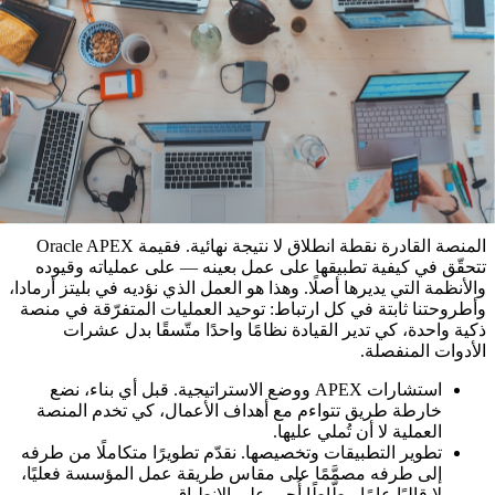
أن تتفتّت، وتعمل مسارات العمل التي كانت تتوقّف عند حدود
نظامٍ ما من طرفها إلى طرفها.
صيانة لا تتحوّل إلى عبء. التطبيقات المبنيّة على APEX
يسهل صيانتها وتحديثها وتوسيعها بمرور الوقت، وبأدنى قدر
من التوقّف عند إطلاق التغييرات. والمنفعة تتراكم: اضطراب
تشغيلي أقل حين يتطوّر النظام، وكلفة ملكية إجمالية أدنى
على امتداد سنوات خدمة التطبيق، وهنا تكمن في الواقع أغلب
الكلفة الحقيقية للبرمجيات المؤسسية.
كيف تنفّذ بليتز أرمادا Oracle APEX
المنصة القادرة نقطة انطلاق لا نتيجة نهائية. فقيمة Oracle APEX
تتحقّق في كيفية تطبيقها على عمل بعينه — على عملياته وقيوده
والأنظمة التي يديرها أصلًا. وهذا هو العمل الذي نؤديه في بليتز أرمادا،
وأطروحتنا ثابتة في كل ارتباط: توحيد العمليات المتفرّقة في منصة
ذكية واحدة، كي تدير القيادة نظامًا واحدًا متّسقًا بدل عشرات
الأدوات المنفصلة.
استشارات APEX ووضع الاستراتيجية. قبل أي بناء، نضع
خارطة طريق تتواءم مع أهداف الأعمال، كي تخدم المنصة
العملية لا أن تُملي عليها.
تطوير التطبيقات وتخصيصها. نقدّم تطويرًا متكاملًا من طرفه
إلى طرفه مصمَّمًا على مقاس طريقة عمل المؤسسة فعليًا،
لا قالبًا عامًا مطّاطًا أُجبر على الانطباق.