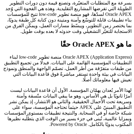
بسرعة مع المتطلبات المتغيّرة، وتصنع قيمة دون دورات التطوير
الطويلة التي تفرضها المشاريع التقليدية. وهذه هي الفجوة التي وُجد
Oracle APEX لسدّها، فهو منصة تطوير low-code تتيح للمؤسسات
بناء تطبيقات قابلة للتوسّع وآمنة ومتينة دون كتابة كل طبقة يدويًا،
بما يختصر زمن التطوير، ويبسّط مسارات العمل، ويمكّن الفرق من
الاستجابة للتغيّر التشغيلي وقت حدوثه لا بعده بوقت طويل.
ما هو Oracle APEX حقًا
‏Oracle APEX (Application Express) منصة تطوير low-code لبناء
التطبيقات المؤسسية القائمة على البيانات. فبدلًا من تجميع التطبيق
من طبقات متفرّقة من أُطر العمل، تصمّم الواجهة والمنطق ونموذج
البيانات في بيئة واحدة تستقر مباشرةً فوق قاعدة البيانات التي
تعيش فيها معلوماتك أصلًا.
لهذا الأمر بُعدان يهمّان المؤسسة. الأول أن قاعدة البيانات ليست
أمرًا ثانويًا بل هي الأساس، وهو ما يبقي البيانات متّسقة وآمنة
وسريعة تحت الأحمال الحقيقية. والثاني هو الانتشار، إذ يمكن نشر
التطبيق المبنيّ على APEX حيثما تحتاجه المؤسسة، سواء على
شبكة خاصة أو في السحابة. والنتيجة تطبيقات بمستوى المؤسسات
وبمزايا عالمية، تُبنى في جزء يسير من الوقت الذي يتطلّبه نظيرها
المكتوب يدويًا بالكامل. Powered by Oracle.