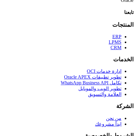
Oracle
تابعنا
المنتجات
ERP
LPMS
CRM
الخدمات
إدارة خدمات OCI
تطوير تطبيقات Oracle APEX
تكامل WhatsApp Business API
تطوير الويب والموبايل
العلامة والتسويق
الشركة
من نحن
ابدأ مشروعك
الشروط والخصوصية