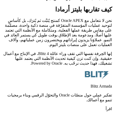
كيف تقاربها بليتز أرمادا
نحن لا نتعامل مع Oracle APEX كمنتج يُثبَّت ثم يُترَك، بل كأساسٍ
لتوحيد عمليات المؤسسة المتفرّقة في منصة ذكية واحدة، مصمَّمة
على مقاس طريقة عملها الفعلية، ومتكاملة مع الأنظمة التي تعتمد
عليها أصلًا، ومدعومة بعد الإطلاق بوقت طويل كي يستمر العائد في
النمو. عملاؤنا يزيدون إيراداتهم ويختصرون زمن عملياتهم، وآلاف
العمليات تعمل على منصات بليتز اليوم.
إنها الحِرفة نفسها التي تقف وراء عائلة Blitz 4، في الإنتاج مع أعمال
حقيقية. وإن كنت تزن كيفية تحديث الأنظمة التي يعتمد عليها
تشغيلك، فهذا حديث نرحّب به. Powered by Oracle.
Blitz Armada
تفكير عملي حول منصّات Oracle والتحوّل الرقمي وبناء برمجيات
تنمو مع أعمالك.
اقرأ