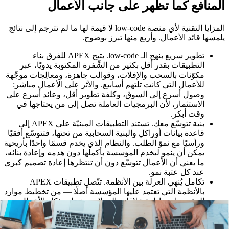
المنافع كما تظهر على جانب الأعمال
المزايا التقنية لأي منصة low-code لا قيمة لها ما لم تترجم إلى نتائج
يلمسها قائد الأعمال. وأربع منها تبرز بوضوح.
تطوير سريع بنهج الـ low-code. يتيح APEX للفرق بناء
التطبيقات بقدر أقل بكثير من الشِّفرة المكتوبة يدويًا، عبر
مكوّنات بالسحب والإفلات، وقوالب جاهزة، ومعالِجات موجِّهة
للأعمال التي كانت تلتهم أسابيع. والأثر على الأعمال مباشر:
وصول أسرع إلى السوق، وكلفة تطوير أقل، وعائد أسرع على
الاستثمار، لأن البرمجيات العاملة تصل إلى من يحتاجها في
وقت أبكر.
بنية تتوسّع معك. تستند التطبيقات المبنيّة على APEX إلى
قاعدة بيانات أوراكل والبنية السحابية من تحتها، فتتوسّع أفقيًا
ورأسيًا مع نموّ الطلب. والنظام الذي يخدم قسمًا واحدًا بأريحية
يمكن أن ينمو ليخدم المؤسسة بأكملها دون هدمه وإعادة بنائه،
ما يعني أن الأعمال تتوسّع دون أن تنتظرها إعادة تصميم كبرى
عند كل عتبة نمو.
تكامل يُنهي العزلة بين الأنظمة. تتّصل تطبيقات APEX
بالأنظمة التي تعتمد عليها المؤسسة أصلًا — من تخطيط موارد
المؤسسات وإدارة علاقات العملاء ومنصات ذكاء الأعمال —
إضافةً إلى خدمات الأطراف الثالثة. وهنا تؤدّي المنصة عملها
الأهدأ والأكثر قيمة: تبقى البيانات متّسقة عبر المؤسسة بدل