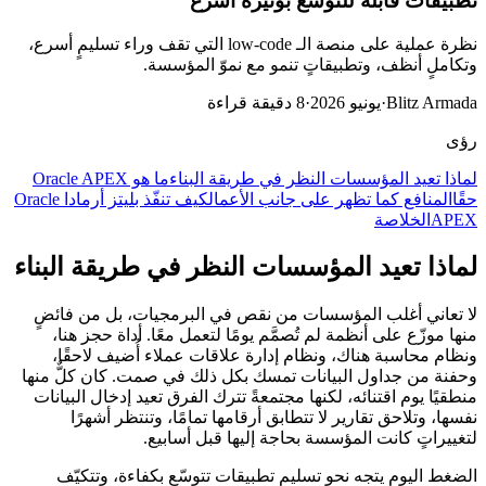
تطبيقات قابلة للتوسّع بوتيرة أسرع
نظرة عملية على منصة الـ low-code التي تقف وراء تسليمٍ أسرع،
وتكاملٍ أنظف، وتطبيقاتٍ تنمو مع نموّ المؤسسة.
Blitz Armada
·
يونيو 2026
·
8
دقيقة قراءة
رؤى
لماذا تعيد المؤسسات النظر في طريقة البناء
ما هو Oracle APEX
حقًا
المنافع كما تظهر على جانب الأعمال
كيف تنفّذ بليتز أرمادا Oracle
APEX
الخلاصة
لماذا تعيد المؤسسات النظر في طريقة البناء
لا تعاني أغلب المؤسسات من نقص في البرمجيات، بل من فائضٍ
منها موزّع على أنظمة لم تُصمَّم يومًا لتعمل معًا. أداة حجز هنا،
ونظام محاسبة هناك، ونظام إدارة علاقات عملاء أُضيف لاحقًا،
وحفنة من جداول البيانات تمسك بكل ذلك في صمت. كان كلٌّ منها
منطقيًا يوم اقتنائه، لكنها مجتمعةً تترك الفرق تعيد إدخال البيانات
نفسها، وتلاحق تقارير لا تتطابق أرقامها تمامًا، وتنتظر أشهرًا
لتغييراتٍ كانت المؤسسة بحاجة إليها قبل أسابيع.
الضغط اليوم يتجه نحو تسليم تطبيقات تتوسّع بكفاءة، وتتكيّف