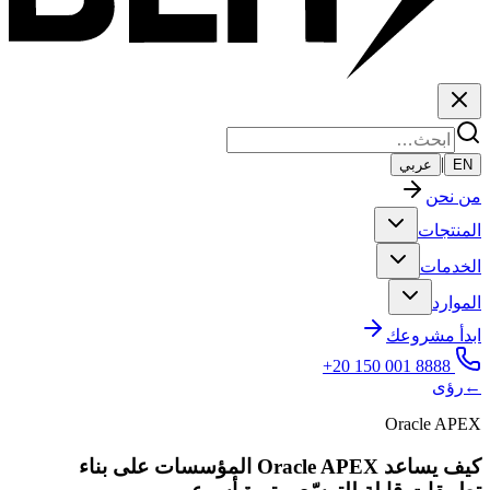
|
EN
عربي
من نحن
المنتجات
الخدمات
الموارد
ابدأ مشروعك
+20 150 001 8888
←
رؤى
Oracle APEX
كيف يساعد Oracle APEX المؤسسات على بناء