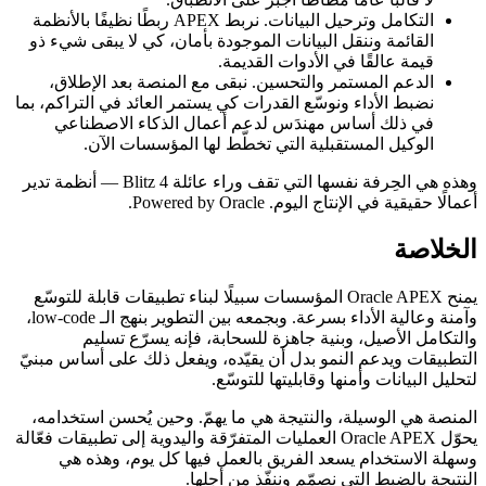
التكامل وترحيل البيانات. نربط APEX ربطًا نظيفًا بالأنظمة
القائمة وننقل البيانات الموجودة بأمان، كي لا يبقى شيء ذو
قيمة عالقًا في الأدوات القديمة.
الدعم المستمر والتحسين. نبقى مع المنصة بعد الإطلاق،
نضبط الأداء ونوسّع القدرات كي يستمر العائد في التراكم، بما
في ذلك أساس مهندَس لدعم أعمال الذكاء الاصطناعي
الوكيل المستقبلية التي تخطّط لها المؤسسات الآن.
وهذه هي الحِرفة نفسها التي تقف وراء عائلة Blitz 4 — أنظمة تدير
أعمالًا حقيقية في الإنتاج اليوم. Powered by Oracle.
الخلاصة
يمنح Oracle APEX المؤسسات سبيلًا لبناء تطبيقات قابلة للتوسّع
وآمنة وعالية الأداء بسرعة. وبجمعه بين التطوير بنهج الـ low-code،
والتكامل الأصيل، وبنية جاهزة للسحابة، فإنه يسرّع تسليم
التطبيقات ويدعم النمو بدل أن يقيّده، ويفعل ذلك على أساس مبنيّ
لتحليل البيانات وأمنها وقابليتها للتوسّع.
المنصة هي الوسيلة، والنتيجة هي ما يهمّ. وحين يُحسن استخدامه،
يحوّل Oracle APEX العمليات المتفرّقة واليدوية إلى تطبيقات فعّالة
وسهلة الاستخدام يسعد الفريق بالعمل فيها كل يوم، وهذه هي
النتيجة بالضبط التي نصمّم وننفّذ من أجلها.