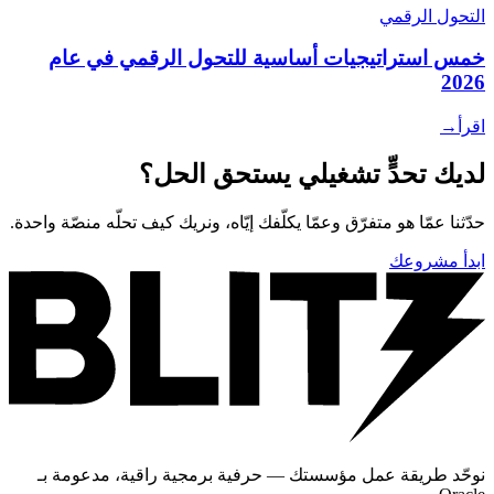
التحول الرقمي
خمس استراتيجيات أساسية للتحول الرقمي في عام
2026
اقرأ
→
لديك تحدٍّ تشغيلي يستحق الحل؟
حدّثنا عمّا هو متفرّق وعمّا يكلّفك إيّاه، ونريك كيف تحلّه منصّة واحدة.
ابدأ مشروعك
نوحّد طريقة عمل مؤسستك — حرفية برمجية راقية، مدعومة بـ